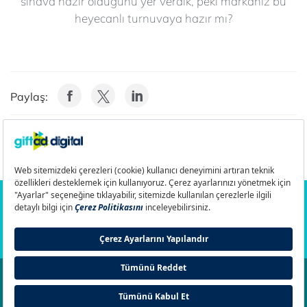
sınava hazır olduğunu yer verdik, peki markanız bu
heyecanlı turnuvaya hazır mı?
Paylaş:
Gizlilik Politikası
Aydınlatma Metni
Çerez Ayarları
Sahtecilikle Savaş
İletişim
Ayrıl
© 2011-2026 Giftad Digital - Türk Telekom