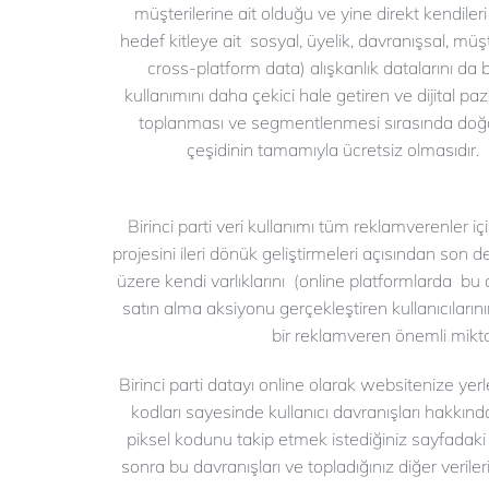
müşterilerine ait olduğu ve yine direkt kendileri
hedef kitleye ait sosyal, üyelik, davranışsal, müş
cross-platform data) alışkanlık datalarını da ba
kullanımını daha çekici hale getiren ve dijital paz
toplanması ve segmentlenmesi sırasında doğan 
çeşidinin tamamıy
Birinci parti veri kullanımı tüm reklamverenler iç
projesini ileri dönük geliştirmeleri açısından son
üzere kendi varlıklarını (online platformlarda bu a
satın alma aksiyonu gerçekleştiren kullanıcılar
bir reklamveren önemli miktar
Birinci parti datayı online olarak websitenize yerle
kodları sayesinde kullanıcı davranışları hakkında t
piksel kodunu takip etmek istediğiniz sayfadaki i
sonra bu davranışları ve topladığınız diğer veriler