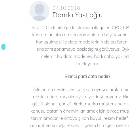
04.10.2016
Damla Yastıoğlu
Dijital 101 denildiğinde aklımıza ilk gelen CPC, 
kavramları olsa da son zamanlarda büyük verini
konuşulması ile data modellerinin de bu listeni
sıralarını zorlamaya başladığını görüyoruz. Öy
nelerdir bu data modelleri, hadi daha yakın
inceleyelim.
Birinci parti data nedir?
Ailenin en sevilen, en çalışkan üyesi olarak tan
eksik ifade etmiş olmayız diye düşünüyoruz. Birinci
güçlü olandır çünkü direkt marka müşterisine ait
konusu datanın önemini anlamak için birkaç müşteri
tanımlamalar ile ortaya çıkan büyük resim hedef ki
anlamlı ve kulağa etkileyici gelen bir diğer özellik 