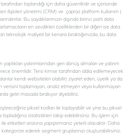
 tarafından toplandığı için daha güvenilirdir ve içerisinde
teri ilişkileri yönetimi (CRM) ve çapraz platform kullanım (
rındırırlar. Bu saydıklarımızın dışında birinci parti data
arlamacıların en sevdikleri özelliklerden bir diğeri ise data
teknolojik maliyeti bir kenara bıraktığımızda, bu data
la ücretsiz olmasıdır.
in yaptıkları yatırımlarından geri dönüş almaları ve yatırım
 derece önemlidir. Tersi kimse tarafından iddia edilemeyecek
lanlar kendi websiteleri olabilir) ziyaret eden, üyelik ya da
ının verisini toplamayan, analiz etmeyen veya kullanmayan
da geliri masada bırakıyor diyebiliriz.
ştireceğiniz piksel kodları ile toplayabilir ve yine bu piksel
opladığınız istatistikleri takip edebilirsiniz. Bu işlem için
le etiketleri arasına yapıştırmanız yeterli olacaktır. Daha
i kategorize ederek segment gruplarınızı oluşturabilirsiniz.