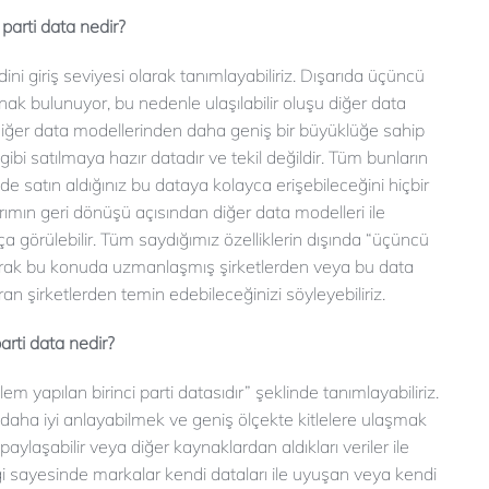
parti data nedir?
ni giriş seviyesi olarak tanımlayabiliriz. Dışarıda üçüncü
nak bulunuyor, bu nedenle ulaşılabilir oluşu diğer data
e diğer data modellerinden daha geniş bir büyüklüğe sahip
gibi satılmaya hazır datadır ve tekil değildir. Tüm bunların
 de satın aldığınız bu dataya kolayca erişebileceğini hiçbir
ın geri dönüşü açısından diğer data modelleri ile
kça görülebilir. Tüm saydığımız özelliklerin dışında “üçüncü
arak bu konuda uzmanlaşmış şirketlerden veya bu data
ran şirketlerden temin edebileceğinizi söyleyebiliriz.
parti data nedir?
em yapılan birinci parti datasıdır” şeklinde tanımlayabiliriz.
ni daha iyi anlayabilmek ve geniş ölçekte kitlelere ulaşmak
paylaşabilir veya diğer kaynaklardan aldıkları veriler ile
rliği sayesinde markalar kendi dataları ile uyuşan veya kendi