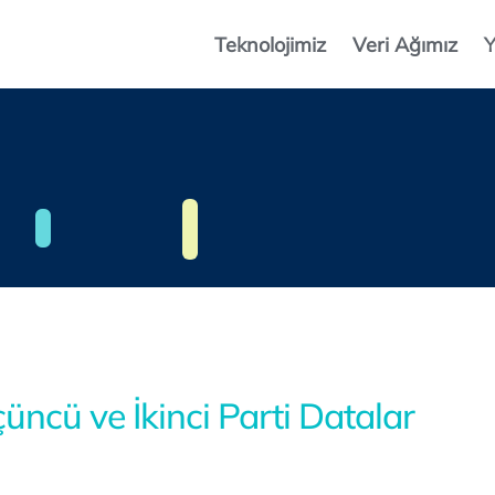
Teknolojimiz
Veri Ağımız
Y
çüncü ve İkinci Parti Datalar