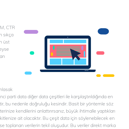
CPM, CTR
n sıkça
n üst
leyse
dan
ımlasak
 parti data diğer data çeşitleri ile karşılaştırıldığında en
tir, bu nedenle doğruluğu kesindir. Basit bir yöntemle söz
nize kendilerini anlattırırsanız, büyük ihtimalle yaptıkları
tlenize ait olacaktır. Bu çeşit data için söylenebilecek en
ise toplanan verilerin tekil oluşudur. Bu veriler direkt marka