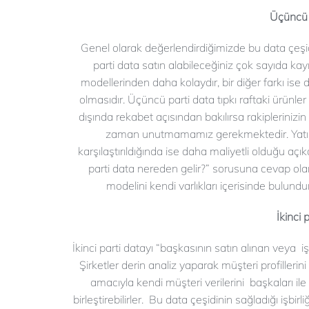
Üçüncü 
Genel olarak değerlendirdiğimizde bu data çeşidi
parti data satın alabileceğiniz çok sayıda kay
modellerinden daha kolaydır, bir diğer farkı is
olmasıdır. Üçüncü parti data tıpkı raftaki ürünler 
dışında rekabet açısından bakılırsa rakiplerinizin
zaman unutmamamız gerekmektedir. Yatırım
karşılaştırıldığında ise daha maliyetli olduğu açı
parti data nereden gelir?” sorusuna cevap ol
modelini kendi varlıkları içerisinde bulundu
İkinci 
İkinci parti datayı “başkasının satın alınan veya işl
Şirketler derin analiz yaparak müşteri profilleri
amacıyla kendi müşteri verilerini başkaları ile 
birleştirebilirler. Bu data çeşidinin sağladığı işbi