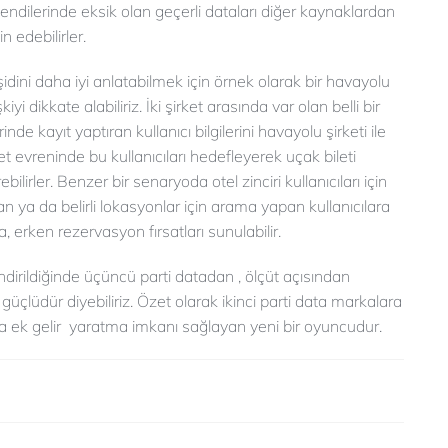
kendilerinde eksik olan geçerli dataları diğer kaynaklardan
n edebilirler.
çeşidini daha iyi anlatabilmek için örnek olarak bir havayolu
şkiyi dikkate alabiliriz. İki şirket arasında var olan belli bir
nde kayıt yaptıran kullanıcı bilgilerini havayolu şirketi ile
et evreninde bu kullanıcıları hedefleyerek uçak bileti
irler. Benzer bir senaryoda otel zinciri kullanıcıları için
lan ya da belirli lokasyonlar için arama yapan kullanıcılara
 erken rezervasyon fırsatları sunulabilir.
endirildiğinde üçüncü parti datadan , ölçüt açısından
güçlüdür diyebiliriz. Özet olarak ikinci parti data markalara
ında ek gelir yaratma imkanı sağlayan yeni bir oyuncudur.